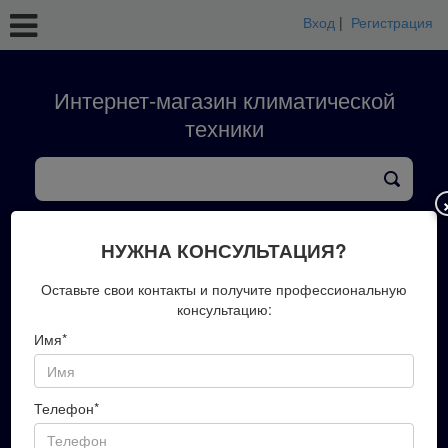
Вход
|
Регистрация
Интернет-магазин климатической
техники
кондиционеры
тепловые насосы
вентиляция
обработка воздуха
конвекторы
НУЖНА КОНСУЛЬТАЦИЯ?
+7(423)202-51-00
Оставьте свои контакты и получите профессиональную
консультацию:
Имя*
Запись на замер
Телефон*