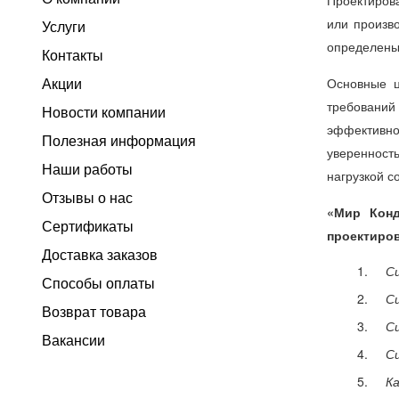
или произв
Услуги
определены 
Контакты
Акции
Основные ц
требований 
Новости компании
эффективно
Полезная информация
уверенност
Наши работы
нагрузкой с
Отзывы о нас
«Мир Конд
Сертификаты
проектиро
Доставка заказов
С
Способы оплаты
Си
Возврат товара
Си
Вакансии
С
К