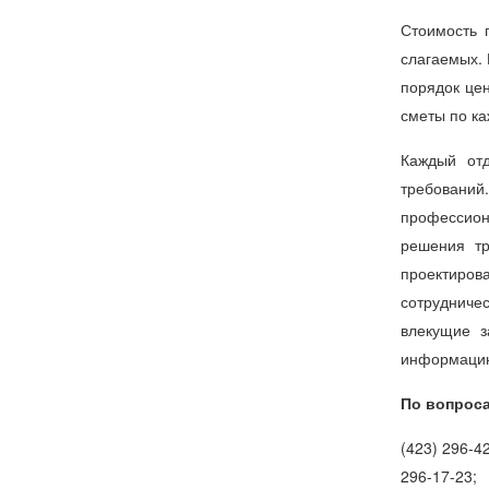
Стоимость 
слагаемых. 
порядок це
сметы по ка
Каждый отд
требовани
профессион
решения тр
проектиров
сотрудниче
влекущие з
информацию
По вопроса
(423) 296-42
296-17-23;