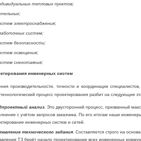
ндивидуальных тепловых пунктов;
отельных;
истем электроснабжения;
лаботочных систем;
истем безопасности;
истем освещения;
истем снеготаяния;
ектирования инженерных систем
ния производительности, точности и координации специалистов,
технологический процесс проектирования разбит на следующие эт
дпроектный анализ
.
Это двусторонний процесс, призванный макс
лнение с учётом запросов заказчика. По его итогам наши инжене
ктирование инженерных систем и сетей.
тавление технического задания
.
Составляется строго на основа
авления ТЗ берёт начало проектирование всех инженерных коммун