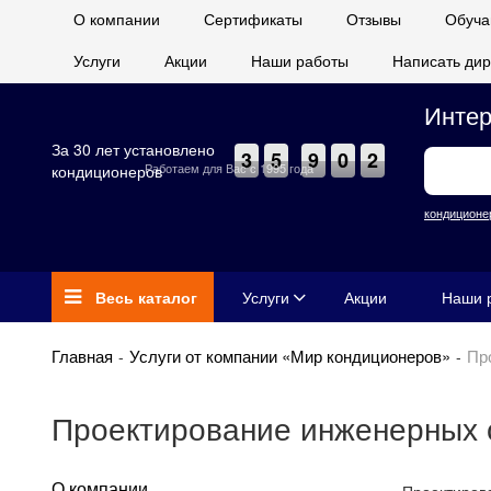
О компании
Сертификаты
Отзывы
Обуча
Услуги
Акции
Наши работы
Написать дир
Интер
За 30 лет установлено
3
5
9
0
2
Работаем для Вас с 1995 года
кондиционеров
кондиционе
Весь каталог
Услуги
Акции
Наши 
Главная
Услуги от компании «Мир кондиционеров»
Пр
Проектирование инженерных 
О компании
Проектиров