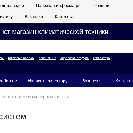
ющие видео
Полезная информация
Новости
ектору
Вакансии
Контакты
нет-магазин климатической техники
ры
тепловые насосы
вентиляция
обработка воздуха
конвекторы
работы
Написать директору
Вакансии
Контакт
оектирование инженерных систем
систем
ание инженерных систем – это один из важнейших и определяющих