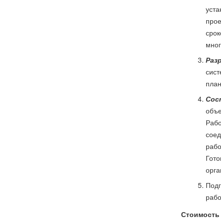
уста
прое
срок
мног
Раз
сист
план
Сос
объе
Рабо
соед
рабо
Гото
орга
Подг
рабо
Стоимость