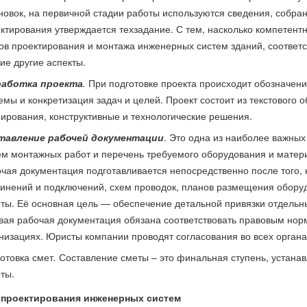
новок, на первичной стадии работы используются сведения, собра
ктирования утверждается техзадание. С тем, насколько компетен
ов проектирования и монтажа инженерных систем зданий, соответ
ие другие аспекты.
работка проекта
.
При подготовке проекта происходит обозначе
емы и конкретизация задач и целей. Проект состоит из текстового
ирования, конструктивные и технологические решения.
тавление рабочей документации
. Это одна из наиболее важных
м монтажных работ и перечень требуемого оборудования и материа
чая документация подготавливается непосредственно после того, к
инений и подключений, схем проводок, планов размещения обору
ты. Её основная цель — обеспечение детальной привязки отдельны
вая рабочая документация обязана соответствовать правовым нор
низациях. Юристы компании проводят согласования во всех органа
отовка смет
.
Составление сметы – это финальная ступень, устан
ты.
 проектирования инженерных систем