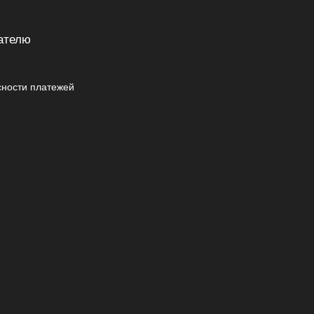
ателю
сности платежей