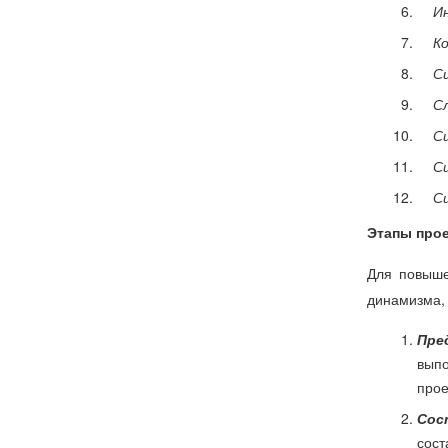
И
К
С
С
С
С
С
Этапы про
Для повыше
динамизма, 
Пре
выпо
прое
Сос
сост