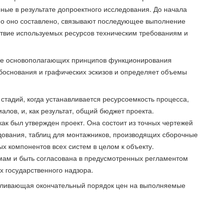
нные в результате допроектного исследования. До начала
тно оно составлено, связывают последующее выполнение
ствие используемых ресурсов техническим требованиям и
ние основополагающих принципов функционирования
 обоснования и графических эскизов и определяет объемы
 стадий, когда устанавливается ресурсоемкость процесса,
лов, и, как результат, общий бюджет проекта.
ак был утвержден проект. Она состоит из точных чертежей
дования, таблиц для монтажников, производящих сборочные
х компонентов всех систем в целом к объекту.
мам и быть согласована в предусмотренных регламентом
х государственного надзора.
авливающая окончательный порядок цен на выполняемые