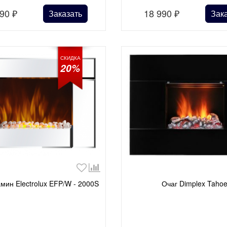
990
₽
18 990
₽
Заказать
Зак
СКИДКА
20%
мин Electrolux EFP/W - 2000S
Очаг Dimplex Taho