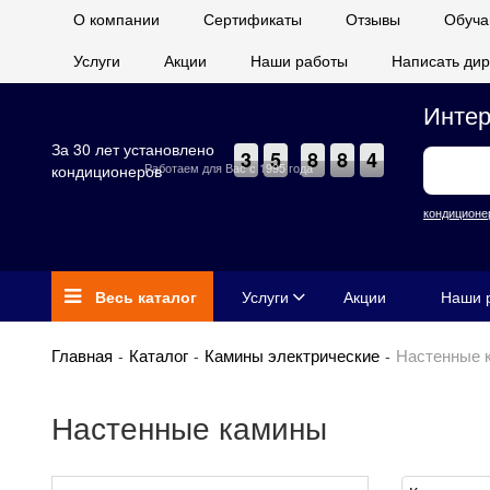
О компании
Сертификаты
Отзывы
Обуча
Услуги
Акции
Наши работы
Написать дир
Интер
За 30 лет установлено
3
5
8
8
4
Работаем для Вас с 1995 года
кондиционеров
кондиционе
Весь каталог
Услуги
Акции
Наши 
Главная
Каталог
Камины электрические
Настенные 
Настенные камины