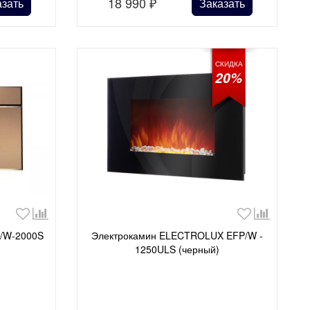
18 990
₽
азать
Заказать
СКИДКА
20%
P/W-2000S
Электрокамин ELECTROLUX EFP/W -
1250ULS (черный)