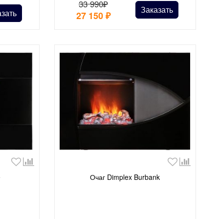
33 990₽
Заказать
азать
27 150
₽
e
Очаг Dimplex Burbank