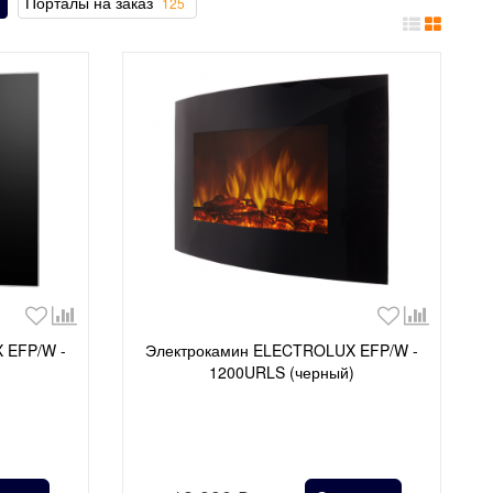
Порталы на заказ
125
 EFP/W -
Электрокамин ELECTROLUX EFP/W -
1200URLS (черный)