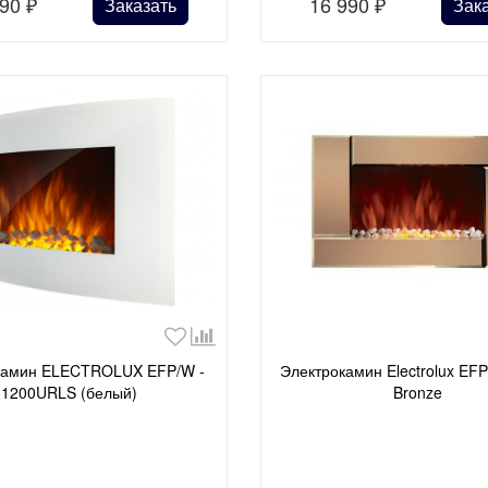
990
₽
16 990
₽
Заказать
Зак
камин ELECTROLUX EFP/W -
Электрокамин Electrolux EF
1200URLS (белый)
Bronze