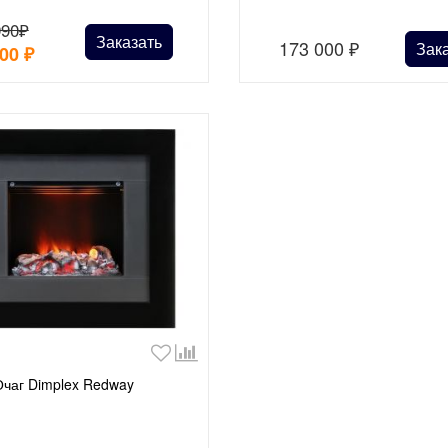
990₽
Заказать
173 000
₽
Зак
000
₽
Очаг Dimplex Redway