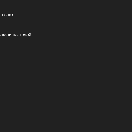
ателю
сности платежей