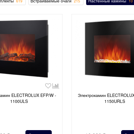
мплекты
Встраиваемые очаги
Настенные камины
619
215
10
камин ELECTROLUX EFP/W -
Электрокамин ELECTROLUX
1100ULS
1150URLS