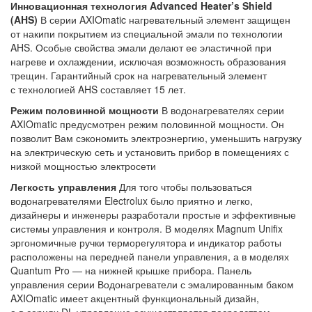
Инновационная технология Advanced Heater’s Shield
(AHS)
В серии AXIOmatic нагревательный элемент защищен
от накипи покрытием из специальной эмали по технологии
AHS. Особые свойства эмали делают ее эластичной при
нагреве и охлаждении, исключая возможность образования
трещин. Гарантийный срок на нагревательный элемент
с технологией AHS составляет 15 лет.
Режим половинной мощности
В водонагревателях серии
AXIOmatic предусмотрен режим половинной мощности. Он
позволит Вам сэкономить электроэнергию, уменьшить нагрузку
на электрическую сеть и установить прибор в помещениях с
низкой мощностью электросети
Легкость управления
Для того чтобы пользоваться
водонагревателями Electrolux было приятно и легко,
дизайнеры и инженеры разработали простые и эффективные
системы управления и контроля. В моделях Magnum Unifix
эргономичные ручки терморегулятора и индикатор работы
расположены на передней панели управления, а в моделях
Quantum Pro — на нижней крышке прибора. Панель
управления серии Водонагреватели с эмалированным баком
AXIOmatic имеет акцентный функциональный дизайн,
а в сериях DL управление осуществляется посредством