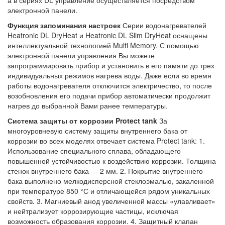
электронной панели.
Функция запоминания настроек
Серии водонагревателей
Heatronic DL DryHeat и Heatronic DL Slim DryHeat оснащены
интеллектуальной технологией Multi Memory. С помощью
электронной панели управления Вы можете
запрограммировать прибор и установить в его памяти до трех
индивидуальных режимов нагрева воды. Даже если во время
работы водонагревателя отключится электричество, то после
возобновления его подачи прибор автоматически продолжит
нагрев до выбранной Вами ранее температуры.
Система защиты от коррозии Protect tank
За
многоуровневую систему защиты внутреннего бака от
коррозии во всех моделях отвечает система Protect tank: 1.
Использование специального сплава, обладающего
повышенной устойчивостью к воздействию коррозии. Толщина
стенок внутреннего бака — 2 мм. 2. Покрытие внутреннего
бака выполнено мелкодисперсной стеклоэмалью, закаленной
при температуре 850 °С и отличающейся рядом уникальных
свойств. 3. Магниевый анод увеличенной массы «улавливает»
и нейтрализует коррозирующие частицы, исключая
возможность образования коррозии. 4. Защитный клапан