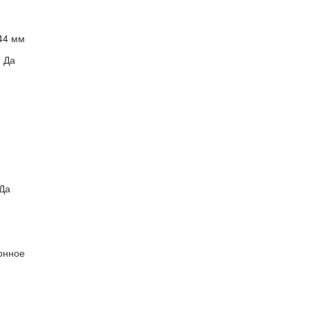
244 мм
: Да
 Да
ронное