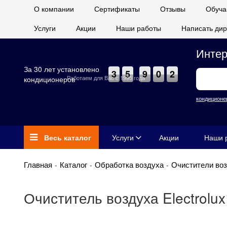
О компании
Сертификаты
Отзывы
Обуча
Услуги
Акции
Наши работы
Написать дир
Интер
За 30 лет установлено
3
5
9
0
2
Работаем для Вас с 1995 года
кондиционеров
кондиционе
Весь каталог
Услуги
Акции
Наши 
Главная
Каталог
Обработка воздуха
Очистители во
Очиститель воздуха Electrolu