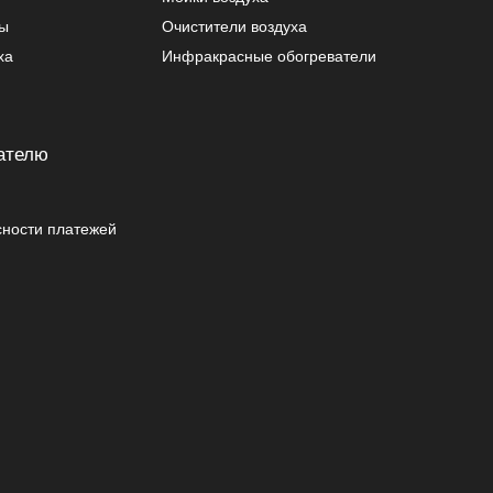
ры
Очистители воздуха
ха
Инфракрасные обогреватели
ателю
сности платежей