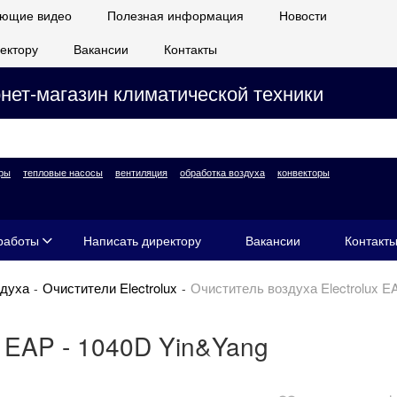
ющие видео
Полезная информация
Новости
ектору
Вакансии
Контакты
нет-магазин климатической техники
ры
тепловые насосы
вентиляция
обработка воздуха
конвекторы
работы
Написать директору
Вакансии
Контакт
здуха
Очистители Electrolux
Очиститель воздуха Electrolux E
x EAP - 1040D Yin&Yang