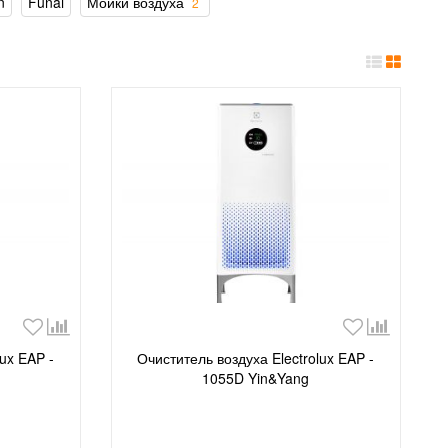
n
Funai
Мойки воздуха
2
lux EAP -
Очиститель воздуха Electrolux EAP -
1055D Yin&Yang