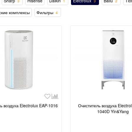
Sharp
Hisense
Daikin
Electrolux
Ballu
Tio
3
1
3
2
ские комплексы
Фильтры
4
ь воздуха Electrolux EAP-1016
Очиститель воздуха Electro
1040D Yin&Yang