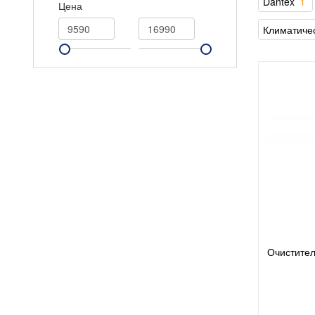
Dantex
1
Цена
Климатиче
Очистител