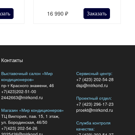
16 990
₽
азать
Заказать
Контакты
Выставочный салон «Мир
Сервисный центр:
кондиционеров»
+7 (423) 202-54-28
пр-т Красного знамени, 46
dsp@mirkond.ru
+7(423)202-51-00
2442663@mirkond.ru
Проектный отдел:
+7 (423) 296-17-23
Магазин «Мир кондиционеров»
proekt@mirkond.ru
ТЦ Виктория, пав. 15, 1 этаж,
ул. Бородинская, 46/50
Служба контроля
+7(423) 202-54-26
качества:
2025426@mirkond.ru
+7 (423) 202-54-27