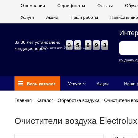
О компании
Сертификаты
Отзывы
Обуча
Услуги
Акции
Наши работы
Написать дир
Интер
За 30 лет установлено
3
5
8
9
3
Работаем для Вас с 1995 года
кондиционеров
кондиционе
Весь каталог
Услуги
Акции
Наши 
Главная
Каталог
Обработка воздуха
Очистители во
Очистители воздуха Electrolux