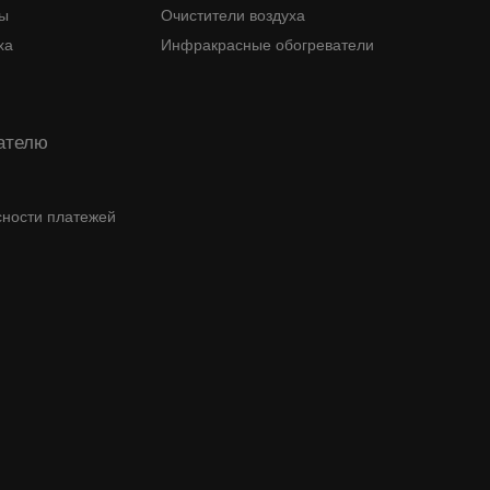
ры
Очистители воздуха
ха
Инфракрасные обогреватели
ателю
сности платежей