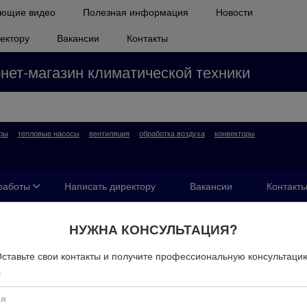
ющие видео
Полезная информация
Новости
ектору
Вакансии
Контакты
нет-магазин климатической техники
ры
тепловые насосы
вентиляция
обработка воздуха
конвекторы
работы
Написать директору
Вакансии
Контакт
онеры
Кондиционеры Toshiba
НУЖНА КОНСУЛЬТАЦИЯ?
ставьте свои контакты и получите профессиональную консультаци
*