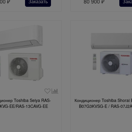
900
₽
80 900
₽
Заказать
Зак
ионер Toshiba Seiya RAS-
Кондиционер Toshiba Shorai
KVG-EE/RAS-13CAVG-EE
B07G3KVSG-E / RAS-07J2