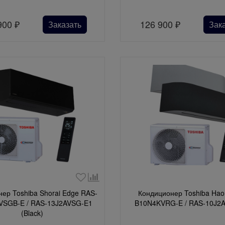
900
₽
126 900
₽
Заказать
Зак
ер Toshiba Shorai Edge RAS-
Кондиционер Toshiba Hao
SGB-E / RAS-13J2AVSG-E1
B10N4KVRG-E / RAS-10J2
(Black)