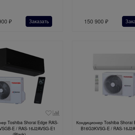
900
₽
150 900
₽
Заказать
Зак
ер Toshiba Shorai Edge RAS-
Кондиционер Toshiba Shorai
SGB-E / RAS-16J2AVSG-E1
B16G3KVSG-E / RAS-16J2
(Black)