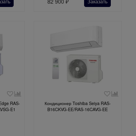
82 900
₽
азать
Заказать
 Edge RAS-
Кондиционер Toshiba Seiya RAS-
AVSG-E1
B16CKVG-EE/RAS-16CAVG-EE