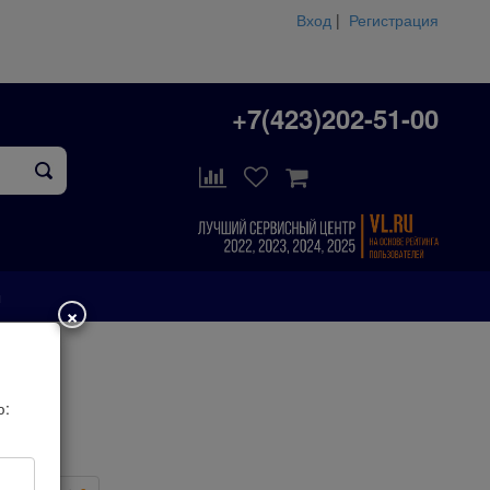
Вход
|
Регистрация
+7(423)202-51-00
ы
×
ю: