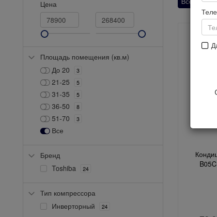
Все
Seiy
Цена
Тел
Д
Площадь помещения (кв.м)
До 20
3
21-25
5
31-35
5
36-50
8
51-70
3
Все
Кондиц
Бренд
B05C
Toshiba
24
Тип компрессора
Инверторный
24