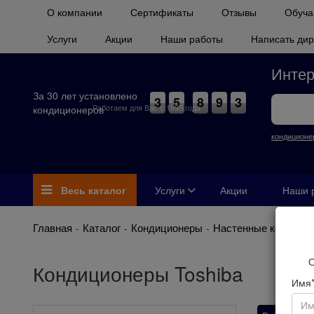
О компании
Сертификаты
Отзывы
Обуча
Услуги
Акции
Наши работы
Написать дир
Интер
За 30 лет установлено
3
5
8
9
3
Работаем для Вас с 1995 года
кондиционеров
кондиционе
Весь каталог
Услуги
Акции
Наши 
Главная
Каталог
Кондиционеры
Настенные кондици
О
Кондиционеры Toshiba
Имя