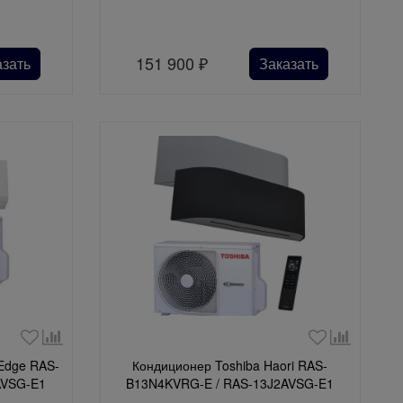
151 900
₽
азать
Заказать
 Edge RAS-
Кондиционер Toshiba Haori RAS-
AVSG-E1
B13N4KVRG-E / RAS-13J2AVSG-E1