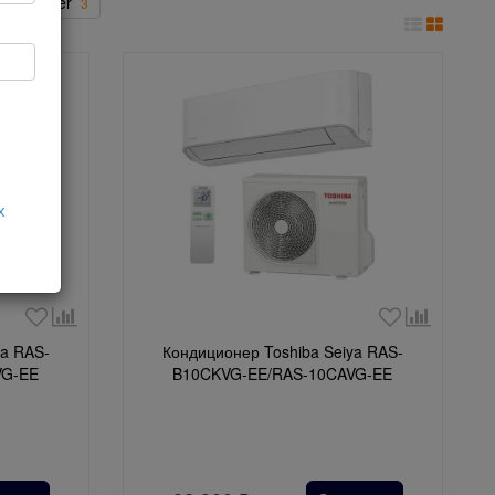
le inverter
3
х
ya RAS-
Кондиционер Toshiba Seiya RAS-
VG-EE
B10CKVG-EE/RAS-10CAVG-EE