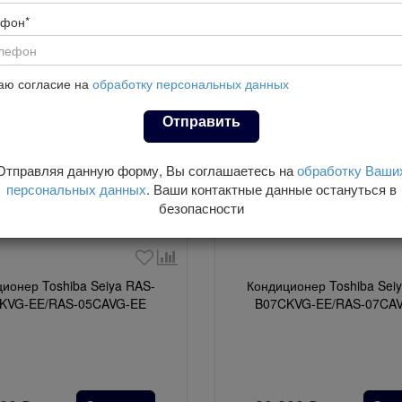
a inverter
Shorai Edge inverter
Haori inverter
Conso
7
11
3
ефон*
аю согласие на
обработку персональных данных
Отправить
Отправляя данную форму, Вы соглашаетесь на
обработку Ваши
персональных данных
. Ваши контактные данные остануться в
безопасности
ионер Toshiba Seiya RAS-
Кондиционер Toshiba Sei
KVG-EE/RAS-05CAVG-EE
B07CKVG-EE/RAS-07CA