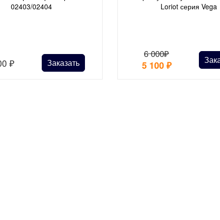
02403/02404
Loriot серия Vega
6 000₽
Зак
00
₽
Заказать
5 100
₽