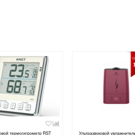
С
вой термогигрометр RST
Ультразвуковой увлажнител