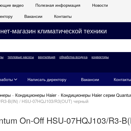
ющие видео
Полезная информация
Новости
ектору
Вакансии
Контакты
нет-магазин климатической техники
ры
тепловые насосы
вентиляция
обработка воздуха
конвекторы
работы
Написать директору
Вакансии
Контакт
онеры
Кондиционеры Haier
Кондиционеры Haier серии Quant
/R3-B(IN) / HSU-07HQJ103/R3(OUT) черный
ntum On-Off HSU-07HQJ103/R3-B(