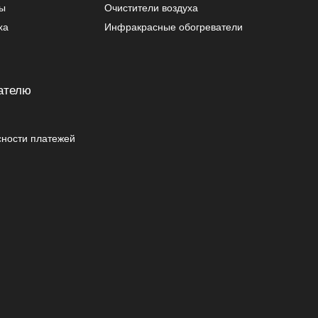
ры
Очистители воздуха
ха
Инфракрасные обогреватели
ателю
сности платежей