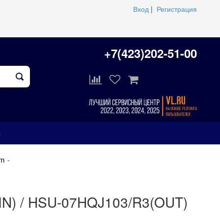
Вход
|
Регистрация
+7(423)202-51-00
ы
um
IN) / HSU-07HQJ103/R3(OUT)