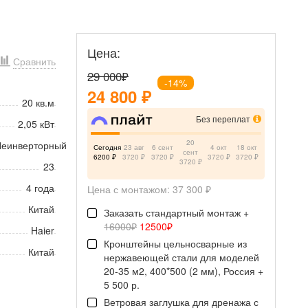
Цена:
Сравнить
29 000
₽
-14%
24 800
₽
20 кв.м
Без переплат
2,05 кВт
20
еинверторный
Сегодня
23 авг
6 сент
4 окт
18 окт
сент
6200 ₽
3720 ₽
3720 ₽
3720 ₽
3720 ₽
3720 ₽
23
4 года
Цена с монтажом:
37 300 ₽
Китай
Заказать стандартный монтаж +
16000₽
12500₽
Haier
Кронштейны цельносварные из
Китай
нержавеющей стали для моделей
20-35 м2, 400*500 (2 мм), Россия +
5 500 р.
Ветровая заглушка для дренажа с