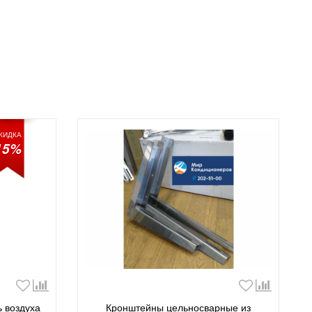
КИДКА
15%
ь воздуха
Кронштейны цельносварные из