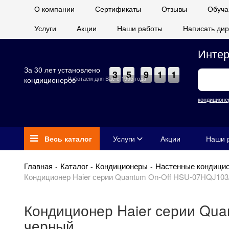
О компании
Сертификаты
Отзывы
Обуча
Услуги
Акции
Наши работы
Написать дир
Интер
За 30 лет установлено
3
5
9
1
1
Работаем для Вас с 1995 года
кондиционеров
кондиционе
Весь каталог
Услуги
Акции
Наши 
Главная
Каталог
Кондиционеры
Настенные кондици
Кондиционер Haier серии Quantum On-Off HSU-07HQJ103
Кондиционер Haier серии Qua
черный