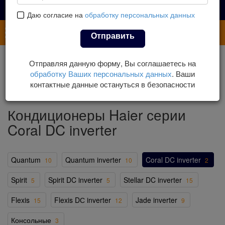
Даю согласие на
обработку персональных данных
Каталог
Отправить
Главная
Каталог
Кондиционеры
Отправляя данную форму, Вы соглашаетесь на
Настенные кондиционеры
Кондиционеры Haier
обработку Ваших персональных данных
. Ваши
Кондиционеры Haier серии Coral DC inverter
контактные данные остануться в безопасности
Кондиционеры Haier серии
Coral DC inverter
Quantum
Quantum inverter
Coral DC inverter
10
10
2
Spirit
Spirit DC inverter
Stellar DC inverter
5
5
15
Flexis
Flexis DС inverter
Jade inverter
15
12
9
Консольные
3