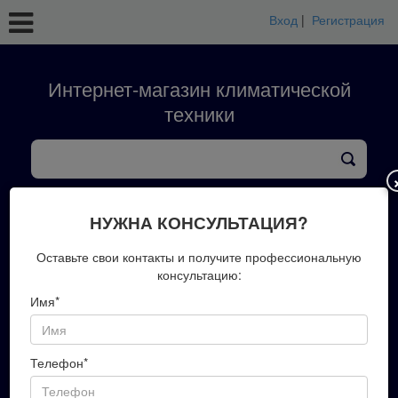
Вход
|
Регистрация
Интернет-магазин климатической
техники
кондиционеры
тепловые насосы
вентиляция
обработка воздуха
конвекторы
НУЖНА КОНСУЛЬТАЦИЯ?
+7(423)202-51-00
Оставьте свои контакты и получите профессиональную
консультацию:
Имя*
Запись на замер
Телефон*