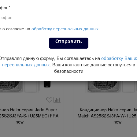
Quantum inverter
Coral DC inverter
Spirit
Spir
0
10
2
5
ефон*
nverter
Jade inverter
Консольные
12
9
3
аю согласие на
обработку персональных данных
Отправить
Отправляя данную форму, Вы соглашаетесь на
обработку Ваши
персональных данных
. Ваши контактные данные остануться в
безопасности
нер Haier серии Jade Super
Кондиционер Haier серии J
S25S2SJ3FA-S-1U25MEC1FRA
Match AS25S2SJ3FA-W-1U2
new
new