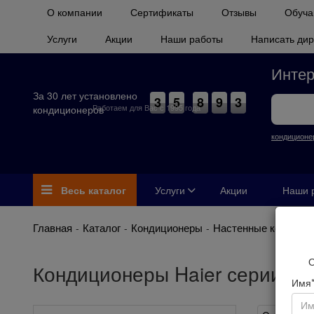
О компании
Сертификаты
Отзывы
Обуча
Услуги
Акции
Наши работы
Написать дир
Интер
За 30 лет установлено
3
5
8
9
3
Работаем для Вас с 1995 года
кондиционеров
кондиционе
Весь каталог
Услуги
Акции
Наши 
Главная
Каталог
Кондиционеры
Настенные кондици
О
Кондиционеры Haier серии Jad
Имя