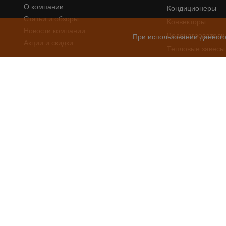
О компании
Кондиционеры
Статьи и обзоры
Конвекторы
Новости компании
Водонагреватели
При использовании данного
Акции и скидки
Тепловые завесы
Тепловентилято
Услуги
Осушители возду
Проектирование
Сплит системы
Монтаж
Сервис
Помощь покуп
Пользовательское соглашение
Способы оплаты
Политика конфиденциальности
Политика безопа
© 2026
Доставка заказов
Компания «Мир кондиционеров»
Возврат товара