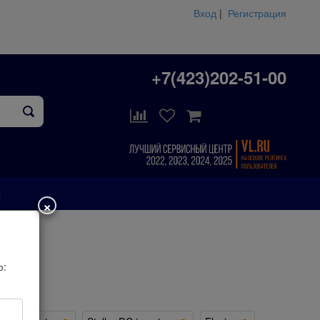
Вход
|
Регистрация
+7(423)202-51-00
ы
×
erter
ю: