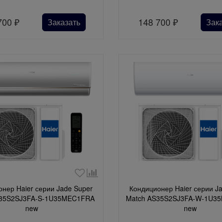
700
₽
148 700
₽
Заказать
Зак
нер Haier серии Jade Super
Кондиционер Haier серии J
S35S2SJ3FA-S-1U35MEC1FRA
Match AS35S2SJ3FA-W-1U3
new
new