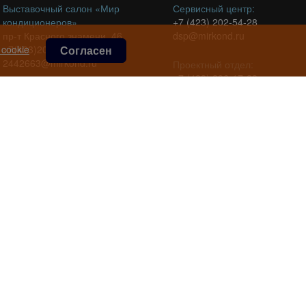
Выставочный салон «Мир
Сервисный центр:
кондиционеров»
+7 (423) 202-54-28
пр-т Красного знамени, 46
dsp@mirkond.ru
cookie
+7(423)202-51-00
Согласен
2442663@mirkond.ru
Проектный отдел:
+7 (423) 296-17-23
Магазин «Мир кондиционеров»
proekt@mirkond.ru
ТЦ Виктория, пав. 15, 1 этаж,
ул. Бородинская, 46/50
Служба контроля
+7(423) 202-54-26
качества:
2025426@mirkond.ru
+7 (423) 202-54-27
Магазин «Мир кондиционеров»
ТЦ Альянс, пав. 11, 1 этаж,
ул.Бородинская 46/50
+7 (423) 202-54-26
2025426@mirkond.ru
Выставочный салон «Мир
кондиционеров»
Седанка, ул. Пятнадцатая, 1Б,
1 этаж