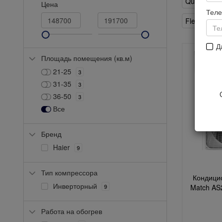
Quantum
1
Цена
Тел
Flexis DС i
Д
Площадь помещения (кв.м)
21-25
3
31-35
3
36-50
3
Все
Бренд
Haier
9
Тип компрессора
Кондицио
Инверторный
9
Match A
Работа на обогрев