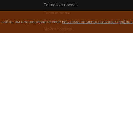
Тепловые насосы
Теплые полы
Вентиляция
 сайта, вы подтверждаете свое
согласие на использование файлов 
Мойки воздуха
ры
Очистители воздуха
ха
Инфракрасные обогреватели
ателю
сности платежей