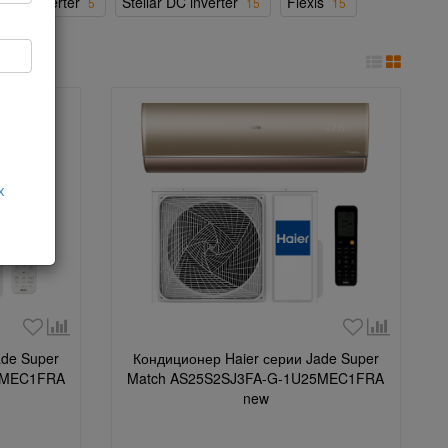
it DC inverter
Stellar DC inverter
Flexis
5
15
15
х
ade Super
Кондиционер Haier серии Jade Super
5MEC1FRA
Match AS25S2SJ3FA-G-1U25MEC1FRA
new