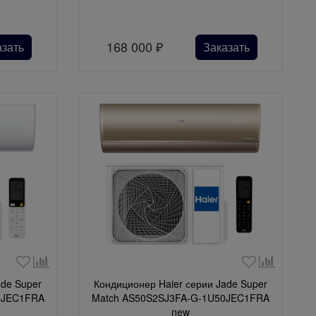
168 000
₽
азать
Заказать
ade Super
Кондиционер Haier серии Jade Super
0JEC1FRA
Match AS50S2SJ3FA-G-1U50JEC1FRA
new