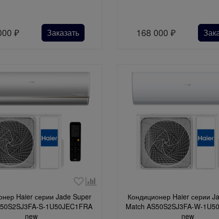
000
₽
168 000
₽
Заказать
Зак
нер Haier серии Jade Super
Кондиционер Haier серии J
S50S2SJ3FA-S-1U50JEC1FRA
Match AS50S2SJ3FA-W-1U5
new
new