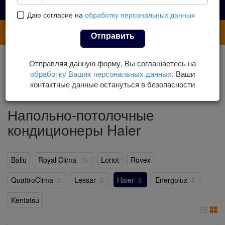
Даю согласие на
обработку персональных данных
Каталог
Отправить
Главная
Каталог
Кондиционеры
Отправляя данную форму, Вы соглашаетесь на
Напольно-потолочные (универсальные)
обработку Ваших персональных данных
. Ваши
Напольно-потолочные кондиционеры Haier
контактные данные остануться в безопасности
Напольно-потолочные
кондиционеры Haier
Ballu
Royal Clima
Loriot
Rovex
15
QuattroClima
Lessar
Haier
Energolux
5
5
3
5
Kentatsu