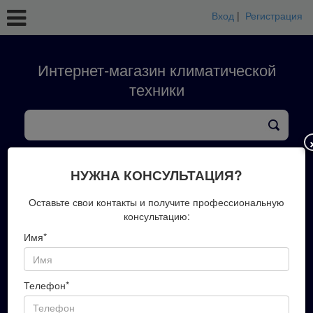
Вход
|
Регистрация
Интернет-магазин климатической
техники
кондиционеры
тепловые насосы
вентиляция
обработка воздуха
конвекторы
НУЖНА КОНСУЛЬТАЦИЯ?
+7(423)202-51-00
Оставьте свои контакты и получите профессиональную
консультацию:
Имя*
Запись на замер
Телефон*