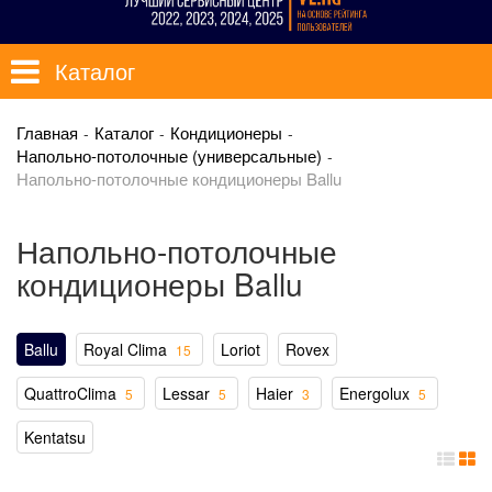
Каталог
Главная
Каталог
Кондиционеры
Напольно-потолочные (универсальные)
Напольно-потолочные кондиционеры Ballu
Напольно-потолочные
кондиционеры Ballu
Ballu
Royal Clima
Loriot
Rovex
15
QuattroClima
Lessar
Haier
Energolux
5
5
3
5
Kentatsu