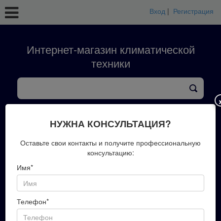
Вход
|
Регистрация
Интернет-магазин климатической
техники
кондиционеры
тепловые насосы
вентиляция
обработка воздуха
конвекторы
НУЖНА КОНСУЛЬТАЦИЯ?
+7(423)202-51-00
Оставьте свои контакты и получите профессиональную
консультацию:
Имя*
Запись на замер
Телефон*