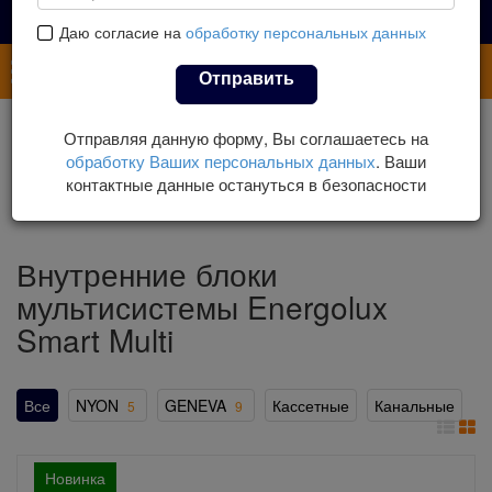
Даю согласие на
обработку персональных данных
Каталог
Отправить
Главная
Каталог
Кондиционеры
Отправляя данную форму, Вы соглашаетесь на
Мультисплит-системы
Мультисистемы Energolux
обработку Ваших персональных данных
. Ваши
Внутренние блоки Energolux
контактные данные остануться в безопасности
Внутренние блоки мультисистемы Energolux Smart Multi
Внутренние блоки
мультисистемы Energolux
Smart Multi
Все
NYON
GENEVA
Кассетные
Канальные
5
9
Новинка