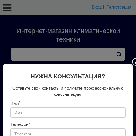
Вход
|
Регистрация
Интернет-магазин климатической
техники
кондиционеры
тепловые насосы
вентиляция
обработка воздуха
конвекторы
НУЖНА КОНСУЛЬТАЦИЯ?
+7(423)202-51-00
Оставьте свои контакты и получите профессиональную
консультацию:
Имя*
Запись на замер
Телефон*