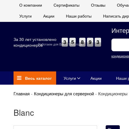
О компании
Сертификаты
Отзывы
Обуча
Услуги
Акции
Наши работы
Написать дир
Интер
За 30 лет установлено
3
5
8
9
3
Работаем для Вас с 1995 года
кондиционеров
кондиционе
Весь каталог
Услуги
Акции
Наши 
Главная
Кондиционеры для серверной
Кондиционеры 
Blanc