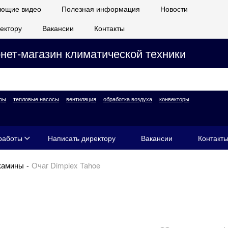
ющие видео
Полезная информация
Новости
ектору
Вакансии
Контакты
нет-магазин климатической техники
ры
тепловые насосы
вентиляция
обработка воздуха
конвекторы
работы
Написать директору
Вакансии
Контакт
камины
Очаг Dimplex Tahoe