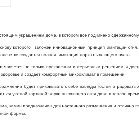
астоящим украшением дома, в котором все подчинено сдержанном
основу которого заложен инновационный принцип имитации огня.
подсветке создается полная имитация жарко пылающего очага.
oe
является не только прекрасным интерьерным решением и доста
на здоровье и создает комфортный микроклимат в помещении.
брамлении будет приковывать к себе взгляды гостей и радовать
аться уютной картиной жарко пылающего огня даже в теплое время
ыма, камин предназначен для настенного размещения и отлично п
енной формы.