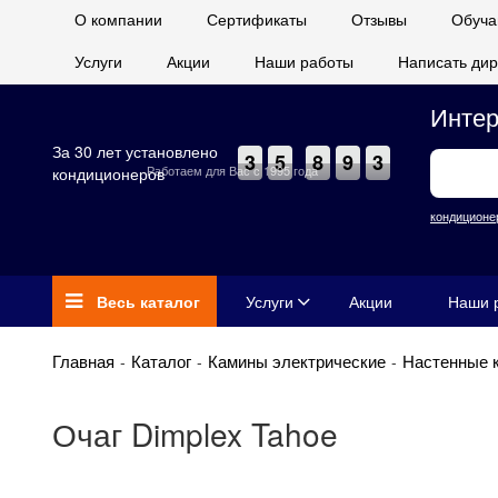
О компании
Сертификаты
Отзывы
Обуча
Услуги
Акции
Наши работы
Написать дир
Интер
За 30 лет установлено
3
5
8
9
3
Работаем для Вас с 1995 года
кондиционеров
кондиционе
Весь каталог
Услуги
Акции
Наши 
Главная
Каталог
Камины электрические
Настенные 
Очаг Dimplex Tahoe