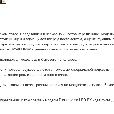
ском стиле. Представлен в нескольких цветовых решениях. Модель
 столешницей и вдающимся вперед постаментом, акцентирующим в
реться как в городских квартирах, так и в загородном доме или к
чагов Royal Flame с реалистичной игрой языков пламени.
траиваемая модель для бытового использования.
мени, которая осуществляется с помощью специальной подсветки 
ечатление реалистичности огня в очаге.
дели, включает шесть различающихся по мощности режимов. Яркост
правления. В комплекте к модели Dioramic 28 LED FX идет пульт Д