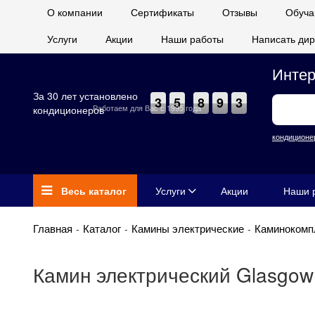
О компании
Сертификаты
Отзывы
Обуча
Услуги
Акции
Наши работы
Написать дир
Интер
За 30 лет установлено
3
5
8
9
3
Работаем для Вас с 1995 года
кондиционеров
кондиционе
Весь каталог
Услуги
Акции
Наши 
Главная
Каталог
Камины электрические
Каминокомп
Камин электрический Glasgow 