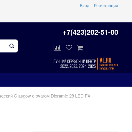
Вход
|
Регистрация
+7(423)202-51-00
ы
еский Glasgow с очагом Dioramic 28 LED FX