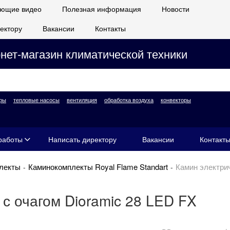
ющие видео
Полезная информация
Новости
ектору
Вакансии
Контакты
нет-магазин климатической техники
ры
тепловые насосы
вентиляция
обработка воздуха
конвекторы
работы
Написать директору
Вакансии
Контакт
лекты
Каминокомплекты Royal Flame Standart
Камин электрич
с очагом Dioramic 28 LED FX