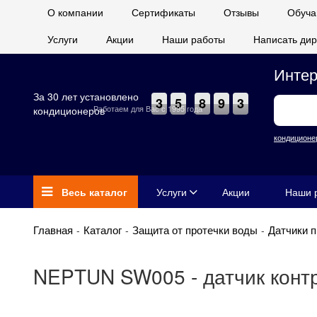
О компании
Сертификаты
Отзывы
Обуча
Услуги
Акции
Наши работы
Написать дир
Интер
За 30 лет установлено
3
5
8
9
3
Работаем для Вас с 1995 года
кондиционеров
кондиционе
Весь каталог
Услуги
Акции
Наши 
Главная
Каталог
Защита от протечки воды
Датчики 
NEPTUN SW005 - датчик контр