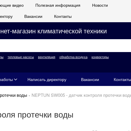
ющие видео
Полезная информация
Новости
ектору
Вакансии
Контакты
нет-магазин климатической техники
ры
тепловые насосы
вентиляция
обработка воздуха
конвекторы
работы
Написать директору
Вакансии
Контакт
протечки воды
NEPTUN SW005 - датчик контроля протечки вод
оля протечки воды