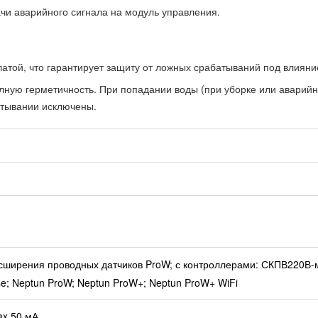
чи аварийного сигнала на модуль управления.
атой, что гарантирует защиту от ложных срабатываний под влияни
лную герметичность. При попадании воды (при уборке или аварийн
батывании исключены.
сширения проводных датчиков ProW; с контроллерами: СКПВ220В
e; Neptun ProW; Neptun ProW+; Neptun ProW+ WiFi
ax 50 мА