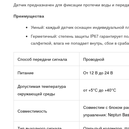
Датчик предназначен для фиксации протечки воды и переда
Преимущества
Умный: каждый датчик оснащен индивидуальной пл
Герметичный: степень защиты IP67 гарантирует по
салфеткой, влага не попадает внутрь, сбои в сра
Способ передачи сигнала
Проводной
Питание
От 12 В до 24 В
Допустимая температура
от +5°С до +40°С
окружающей среды
Совместим с блоком ра
Совместимость
управления: Neptun Bas
Тип выходного сигнала
Открытый коллектор, m