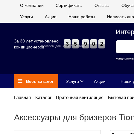
О компании
Сертификаты
Отзывы
Обуча
Услуги
Акции
Наши работы
Написать дир
Интер
За 30 лет установлено
3
5
9
0
2
Работаем для Вас с 1995 года
кондиционеров
кондиционе
Весь каталог
Услуги
Акции
Наши 
Главная
Каталог
Приточная вентиляция
Бытовая при
Аксессуары для бризеров Tio