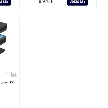
8 970
₽
азать
Заказать
 для Tion