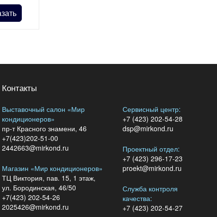
азать
Контакты
Выставочный салон «Мир
Сервисный центр:
кондиционеров»
+7 (423) 202-54-28
пр-т Красного знамени, 46
dsp@mirkond.ru
+7(423)202-51-00
2442663@mirkond.ru
Проектный отдел:
+7 (423) 296-17-23
Магазин «Мир кондиционеров»
proekt@mirkond.ru
ТЦ Виктория, пав. 15, 1 этаж,
ул. Бородинская, 46/50
Служба контроля
+7(423) 202-54-26
качества:
2025426@mirkond.ru
+7 (423) 202-54-27