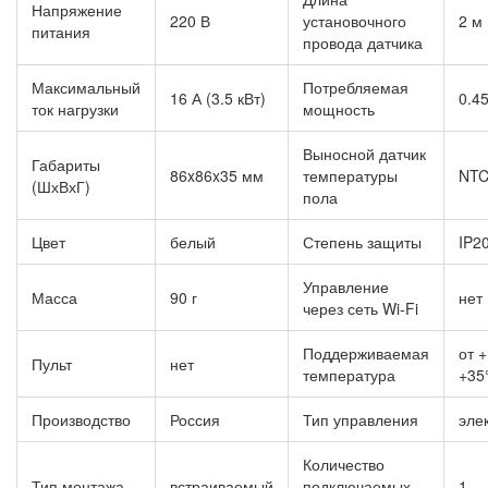
Напряжение
220 В
установочного
2 м
питания
провода датчика
Максимальный
Потребляемая
16 А (3.5 кВт)
0.45
ток нагрузки
мощность
Выносной датчик
Габариты
86x86x35 мм
температуры
NTC
(ШхВхГ)
пола
Цвет
белый
Степень защиты
IP2
Управление
Масса
90 г
нет
через сеть Wi-Fi
Поддерживаемая
от 
Пульт
нет
температура
+35
Производство
Россия
Тип управления
эле
Количество
Тип монтажа
встраиваемый
подключаемых
1