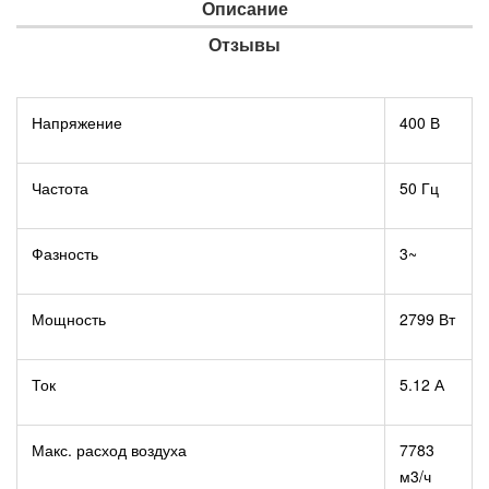
Описание
Отзывы
Напряжение
400 В
Частота
50 Гц
Фазность
3~
Мощность
2799 Вт
Ток
5.12 А
Макс. расход воздуха
7783
м3/ч