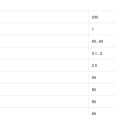
230
1
50...60
0.1...2
2.5
54
82
82
65