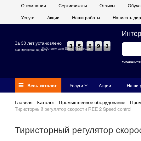
О компании
Сертификаты
Отзывы
Обуча
Услуги
Акции
Наши работы
Написать дир
Интер
За 30 лет установлено
3
5
8
9
3
Работаем для Вас с 1995 года
кондиционеров
кондиционе
Весь каталог
Услуги
Акции
Наши 
Главная
Каталог
Промышленное оборудование
Пром
Тиристорный регулятор скорости REE 2 Speed control
Тиристорный регулятор скорос