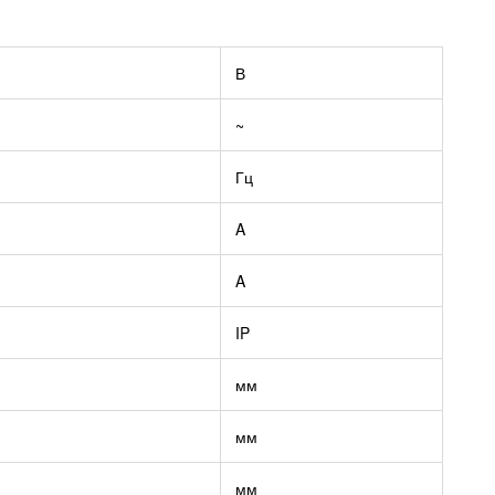
В
~
Гц
A
A
IP
мм
мм
мм