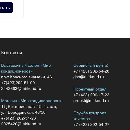
азать
Контакты
Выставочный салон «Мир
Сервисный центр:
кондиционеров»
+7 (423) 202-54-28
пр-т Красного знамени, 46
dsp@mirkond.ru
+7(423)202-51-00
2442663@mirkond.ru
Проектный отдел:
+7 (423) 296-17-23
Магазин «Мир кондиционеров»
proekt@mirkond.ru
ТЦ Виктория, пав. 15, 1 этаж,
ул. Бородинская, 46/50
Служба контроля
+7(423) 202-54-26
качества:
2025426@mirkond.ru
+7 (423) 202-54-27