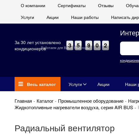
О компании
Сертификаты
Отзывы
Обуча
Услуги
Акции
Наши работы
Написать дир
Интер
За 30 лет установлено
3
5
9
0
2
Работаем для Вас с 1995 года
кондиционеров
кондиционе
Весь каталог
Услуги
Акции
Наши 
Главная
Каталог
Промышленное оборудование
Нагр
Жидкотопливные нагреватели воздуха, серия AIR BUS
Радиальный вентилятор