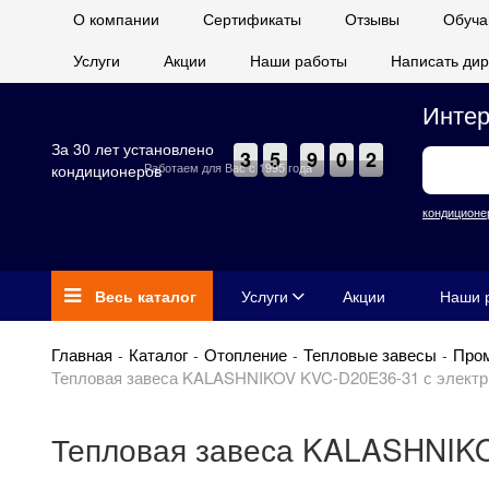
О компании
Сертификаты
Отзывы
Обуча
Услуги
Акции
Наши работы
Написать дир
Интер
За 30 лет установлено
3
5
9
0
2
Работаем для Вас с 1995 года
кондиционеров
кондиционе
Весь каталог
Услуги
Акции
Наши 
Главная
Каталог
Отопление
Тепловые завесы
Про
Тепловая завеса KALASHNIKOV KVC-D20E36-31 с электр
Тепловая завеса KALASHNIKO