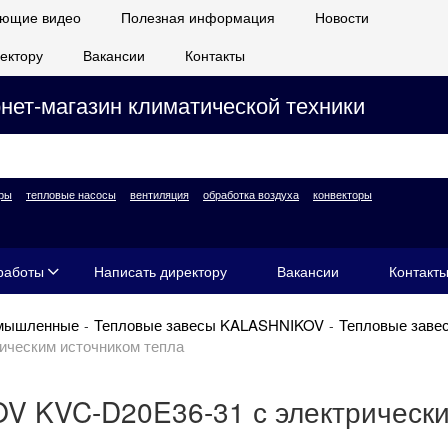
ющие видео
Полезная информация
Новости
ектору
Вакансии
Контакты
нет-магазин климатической техники
ры
тепловые насосы
вентиляция
обработка воздуха
конвекторы
работы
Написать директору
Вакансии
Контакт
мышленные
Тепловые завесы KALASHNIKOV
Тепловые зав
ическим источником тепла
V KVC-D20E36-31 с электрически