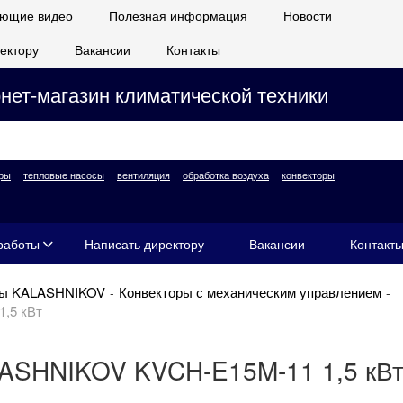
ющие видео
Полезная информация
Новости
ектору
Вакансии
Контакты
нет-магазин климатической техники
ры
тепловые насосы
вентиляция
обработка воздуха
конвекторы
работы
Написать директору
Вакансии
Контакт
ры KALASHNIKOV
Конвекторы с механическим управлением
,5 кВт
LASHNIKOV KVCH-E15M-11 1,5 кВ