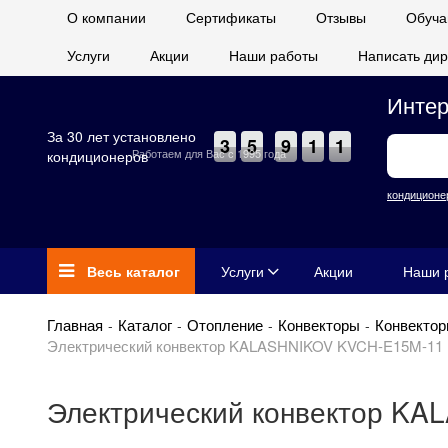
О компании
Сертификаты
Отзывы
Обуча
Услуги
Акции
Наши работы
Написать дир
Интер
За 30 лет установлено
3
5
9
1
1
Работаем для Вас с 1995 года
кондиционеров
кондиционе
Весь каталог
Услуги
Акции
Наши 
Главная
Каталог
Отопление
Конвекторы
Конвекто
Электрический конвектор KALASHNIKOV KVCH-E15M-11 1
Электрический конвектор KA