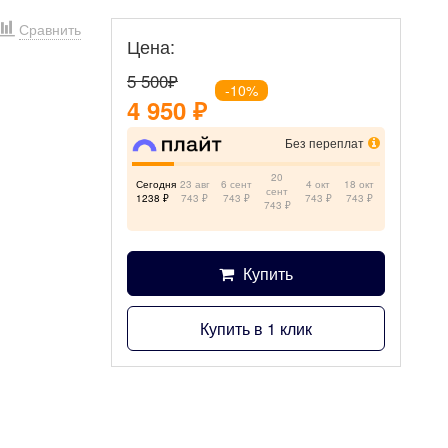
Сравнить
Цена:
5 500
₽
-10%
4 950
₽
Без переплат
20
Сегодня
23 авг
6 сент
4 окт
18 окт
сент
1238 ₽
743 ₽
743 ₽
743 ₽
743 ₽
743 ₽
Купить
Купить в 1 клик