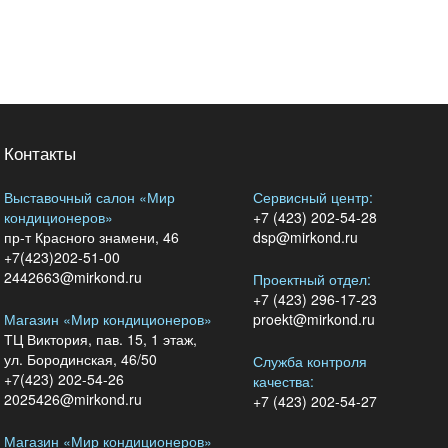
Контакты
Выставочный салон «Мир
Сервисный центр:
кондиционеров»
+7 (423) 202-54-28
пр-т Красного знамени, 46
dsp@mirkond.ru
+7(423)202-51-00
2442663@mirkond.ru
Проектный отдел:
+7 (423) 296-17-23
Магазин «Мир кондиционеров»
proekt@mirkond.ru
ТЦ Виктория, пав. 15, 1 этаж,
ул. Бородинская, 46/50
Служба контроля
+7(423) 202-54-26
качества:
2025426@mirkond.ru
+7 (423) 202-54-27
Магазин «Мир кондиционеров»