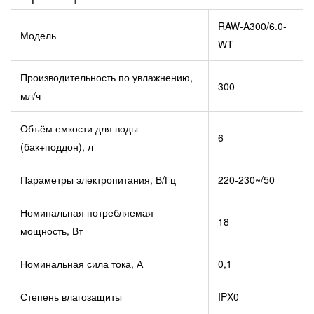
RAW-A300/6.0-
Модель
WT
Производительность по увлажнению,
300
мл/ч
Объём емкости для воды
6
(бак+поддон), л
Параметры электропитания, В/Гц
220-230~/50
Номинальная потребляемая
18
мощность, Вт
Номинальная сила тока, А
0,1
Степень влагозащиты
IPX0