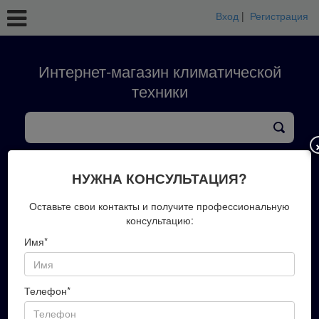
Вход
|
Регистрация
Интернет-магазин климатической
техники
кондиционеры
тепловые насосы
вентиляция
обработка воздуха
конвекторы
НУЖНА КОНСУЛЬТАЦИЯ?
+7(423)202-51-00
Оставьте свои контакты и получите профессиональную
консультацию:
Имя*
Запись на замер
Телефон*