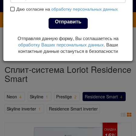
Даю согласие на
обработку персональных данных
Каталог
Отправить
Главная
Каталог
Кондиционеры
Отправляя данную форму, Вы соглашаетесь на
Настенные кондиционеры
Кондиционеры Loriot
обработку Ваших персональных данных
. Ваши
Сплит-система Loriot Residence Smart
контактные данные остануться в безопасности
Сплит-система Loriot Residence
Smart
Neon
Skyline
Prestige
Residence Smart
4
1
2
4
Skyline inverter
Residence Smart inverter
1
СКИДКА
15%