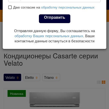
Даю согласие на
обработку персональных данных
Каталог
Отправить
Главная
Каталог
Кондиционеры
Отправляя данную форму, Вы соглашаетесь на
Настенные кондиционеры
Кондиционеры Casarte
обработку Ваших персональных данных
. Ваши
Кондиционеры Casarte серии Velato
контактные данные остануться в безопасности
Кондиционеры Casarte серии
Velato
Velato
Eletto
Triano
9
9
6
Новинка