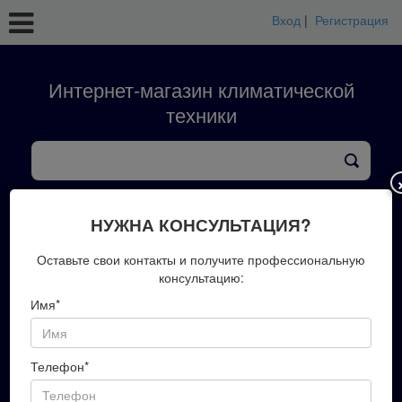
Вход
|
Регистрация
Интернет-магазин климатической
техники
кондиционеры
тепловые насосы
вентиляция
обработка воздуха
конвекторы
НУЖНА КОНСУЛЬТАЦИЯ?
+7(423)202-51-00
Оставьте свои контакты и получите профессиональную
консультацию:
Имя*
Запись на замер
Телефон*