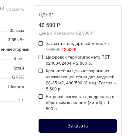
Сравнить
Цена:
48 590
₽
35 кв.м
Цена с монтажом:
62 090 ₽
3,55 кВт
Заказать стандартный монтаж +
еинверторный
17000₽
13500₽
Цифровой термогигрометр RST
5 лет
02403/02404 + 2 800 р.
Китай
Кронштейны цельносварные из
нержавеющей стали для моделей
GREE
20-35 м2, 400*500 (2 мм), Россия +
Швеция
5 500 р.
Ветровая заглушка для дренажа с
1,1
обратным клапаном (Китай) + 1
500 р.
Заказать