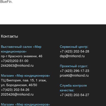
BlueFin.
Контакты
Выставочный салон «Мир
Сервисный центр:
кондиционеров»
+7 (423) 202-54-28
пр-т Красного знамени, 46
dsp@mirkond.ru
+7(423)202-51-00
2442663@mirkond.ru
Проектный отдел:
+7 (423) 296-17-23
Магазин «Мир кондиционеров»
proekt@mirkond.ru
ТЦ Виктория, пав. 15, 1 этаж,
ул. Бородинская, 46/50
Служба контроля
+7(423) 202-54-26
качества:
2025426@mirkond.ru
+7 (423) 202-54-27
Магазин «Мир кондиционеров»