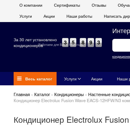
О компании
Сертификаты
Отзывы
Обуча
Услуги
Акции
Наши работы
Написать дир
Интер
За 30 лет установлено
3
5
8
9
3
Работаем для Вас с 1995 года
кондиционеров
кондиционе
Весь каталог
Услуги
Акции
Наши 
Главная
Каталог
Кондиционеры
Настенные кондици
Кондиционер Electrolux Fusion Wave EACS-12HFW/N3 ком
Кондиционер Electrolux Fusi