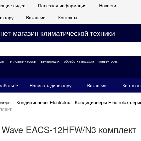
ющие видео
Полезная информация
Новости
ектору
Вакансии
Контакты
нет-магазин климатической техники
ры
тепловые насосы
вентиляция
обработка воздуха
конвекторы
работы
Написать директору
Вакансии
Контакт
онеры
Кондиционеры Electrolux
Кондиционеры Electrolux сери
плект
on Wave EACS-12HFW/N3 комплект