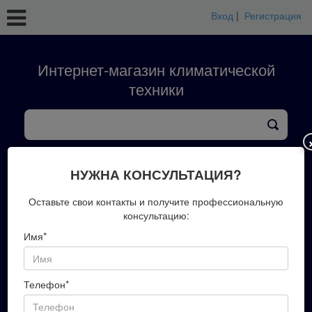
Вход
|
Регистрация
Интернет-магазин климатической
техники
кондиционеры
тепловые насосы
вентиляция
обработка воздуха
конвекторы
НУЖНА КОНСУЛЬТАЦИЯ?
+7(423)202-51-00
Оставьте свои контакты и получите профессиональную
консультацию:
Имя*
Запись на замер
Телефон*