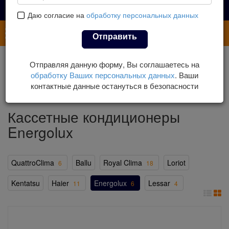
Даю согласие на
обработку персональных данных
Каталог
Отправить
Главная
Каталог
Кондиционеры
Отправляя данную форму, Вы соглашаетесь на
Кассетные кондиционеры
обработку Ваших персональных данных
. Ваши
Кассетные кондиционеры Energolux
контактные данные остануться в безопасности
Кассетные кондиционеры
Energolux
QuattroClima
Ballu
Royal Clima
Loriot
6
18
Kentatsu
Haier
Energolux
Lessar
11
6
4