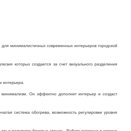
ой для минималистичных современных интерьеров городской
юзия которых создается за счет визуального разделения
м интерьера.
 минимализм. Он эффектно дополнит интерьер и создаст
нчатая система обогрева, возможность регулировки уровня
ьям и подсветке боковых стенок. Работа пламени в камине