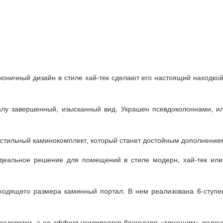
аконичный дизайн в стиле хай-тек сделают его настоящий находк
лу завершенный, изысканный вид. Украшен псевдоколоннами, илл
т стильный каминокомплект, который станет достойным дополнение
еальное решение для помещений в стиле модерн, хай-тек или
дходящего размера каминный портал. В нем реализована 6-ступе
подсветки, а ее эффект усиливается благодаря «тлеющим» полен