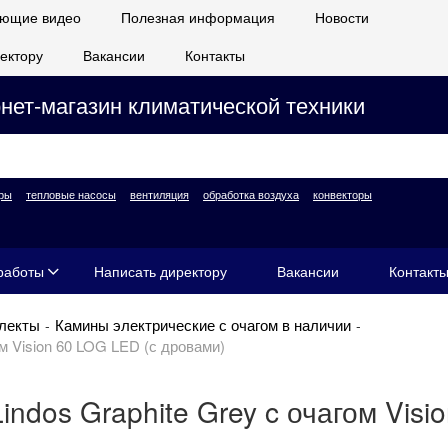
ющие видео
Полезная информация
Новости
ектору
Вакансии
Контакты
нет-магазин климатической техники
ры
тепловые насосы
вентиляция
обработка воздуха
конвекторы
работы
Написать директору
Вакансии
Контакт
лекты
Камины электрические с очагом в наличии
м Vision 60 LOG LED (с дровами)
indos Graphite Grey c очагом Visi