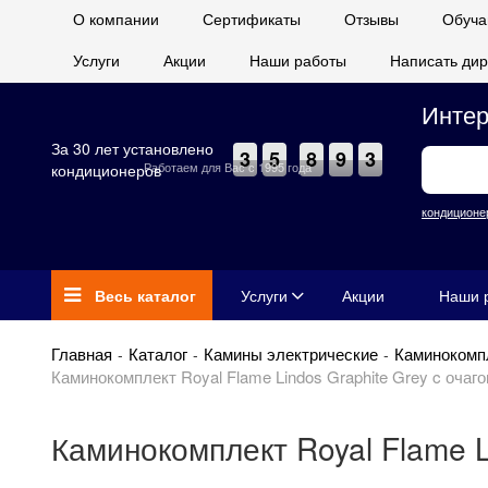
О компании
Сертификаты
Отзывы
Обуча
Услуги
Акции
Наши работы
Написать дир
Интер
За 30 лет установлено
3
5
8
9
3
Работаем для Вас с 1995 года
кондиционеров
кондиционе
Весь каталог
Услуги
Акции
Наши 
Главная
Каталог
Камины электрические
Каминокомп
Каминокомплект Royal Flame Lindos Graphite Grey c очаго
Каминокомплект Royal Flame L