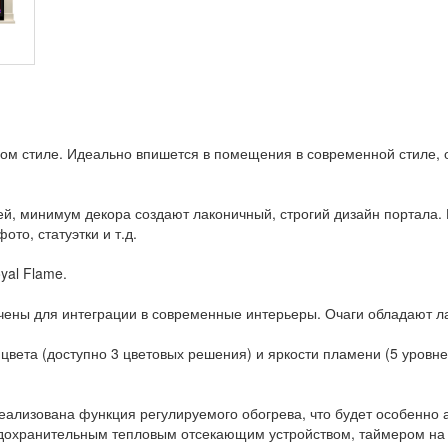
м стиле. Идеально впишется в помещения в современной стиле, о
лей, минимум декора создают лаконичный, строгий дизайн портала
то, статуэтки и т.д.
yal Flame.
ены для интеграции в современные интерьеры. Очаги обладают л
вета (доступно 3 цветовых решения) и яркости пламени (5 уровне
l реализована функция регулируемого обогрева, что будет особенно
охранительным тепловым отсекающим устройством, таймером на вр