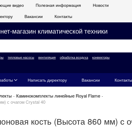
ющие видео
Полезная информация
Новости
ектору
Вакансии
Контакты
нет-магазин климатической техники
ры
тепловые насосы
вентиляция
обработка воздуха
конвекторы
работы
Написать директору
Вакансии
Контакт
лекты
Каминокомплекты линейные Royal Flame
м) с очагом Crystal 40
лоновая кость (Высота 860 мм) с о