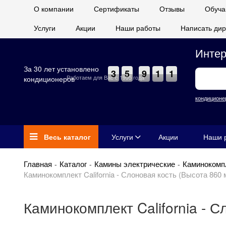
О компании
Сертификаты
Отзывы
Обуча
Услуги
Акции
Наши работы
Написать дир
Интер
За 30 лет установлено
3
5
9
1
1
Работаем для Вас с 1995 года
кондиционеров
кондиционе
Весь каталог
Услуги
Акции
Наши 
Главная
Каталог
Камины электрические
Каминокомп
Каминокомплект California - Слоновая кость (Высота 860 м
Каминокомплект California - С