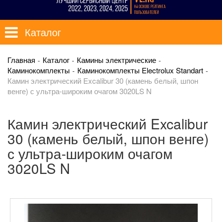
Каталог
Главная
Каталог
Камины электрические
Каминокомплекты
Каминокомплекты Electrolux Standart
Камин электрический Excalibur 30 (камень белый, шпон
венге) с ультра-широким очагом 3020LS N
Камин электрический Excalibur
30 (камень белый, шпон венге)
с ультра-широким очагом
3020LS N