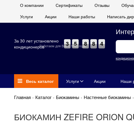
О компании
Сертификаты
Отзывы
Обуча
Услуги
Акции
Наши работы
Написать дир
Интер
За 30 лет установлено
3
5
8
8
4
Работаем для Вас с 1995 года
кондиционеров
кондиционе
Весь каталог
Услуги
Акции
Наши 
Главная
Каталог
Биокамины
Настенные биокамины
БИОКАМИН ZEFIRE ORION Q