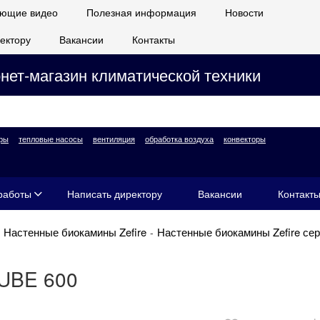
ющие видео
Полезная информация
Новости
ектору
Вакансии
Контакты
нет-магазин климатической техники
ры
тепловые насосы
вентиляция
обработка воздуха
конвекторы
работы
Написать директору
Вакансии
Контакт
Настенные биокамины Zefire
Настенные биокамины Zefire сер
UBE 600