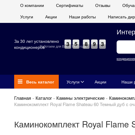
О компании
Сертификаты
Отзывы
Обуча
Услуги
Акции
Наши работы
Написать дир
Интер
За 30 лет установлено
3
5
8
9
3
Работаем для Вас с 1995 года
кондиционеров
кондиционе
Весь каталог
Услуги
Акции
Наши 
Главная
Каталог
Камины электрические
Каминокомп
Каминокомплект Royal Flame Shateau 60 Темный дуб c оч
Каминокомплект Royal Flame S