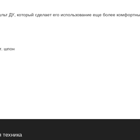
пульт ДУ, который сделает его использование еще более комфортн
т. шпон
 техника