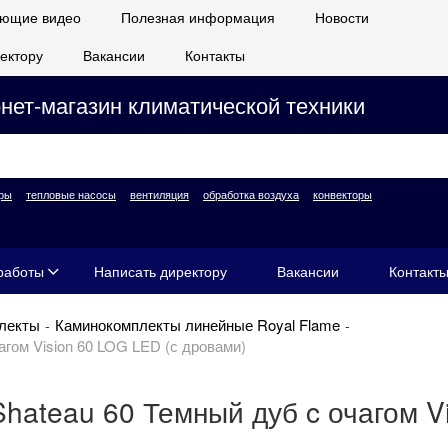
ющие видео
Полезная информация
Новости
ектору
Вакансии
Контакты
нет-магазин климатической техники
ры
тепловые насосы
вентиляция
обработка воздуха
конвекторы
работы
Написать директору
Вакансии
Контакт
лекты
Каминокомплекты линейные Royal Flame
агом Vision 60 LOG LED (с дровами)
hateau 60 Темный дуб c очагом V